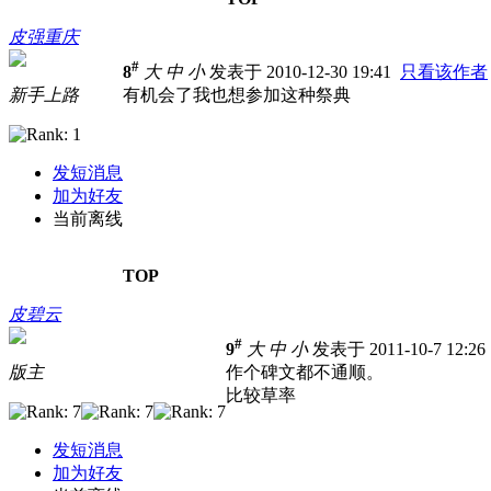
皮强重庆
#
8
大
中
小
发表于 2010-12-30 19:41
只看该作者
新手上路
有机会了我也想参加这种祭典
发短消息
加为好友
当前离线
TOP
皮碧云
#
9
大
中
小
发表于 2011-10-7 12:2
版主
作个碑文都不通顺。
比较草率
发短消息
加为好友