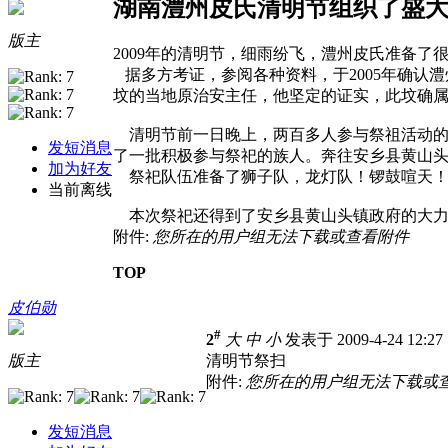
湖南澧州皮氏清明节组织了盛
版主
2009年的清明节，细雨纷飞，澧州皮氏准备了
据多方考证，参阅各种资料，于2005年确认
坟的当地原治安主任，他坚定的证实，此坟确
清明节前一日晚上，两百多人参与祭祖活动的
发短消息
了一批积极参与祭祀的族人。奔往安乡县黄山
加为好友
祭祀队伍准备了狮子队，龙灯队！锣鼓喧天！
当前离线
本次祭祀还得到了安乡县黄山头镇政府的大
附件:
您所在的用户组无法下载或查看附件
TOP
皮伯勋
#
2
大
中
小
发表于 2009-4-24 12:2
版主
清明节祭扫
附件:
您所在的用户组无法下载或
发短消息