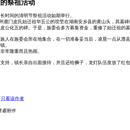
大的祭祖活动
很长时间的清明节祭祖活动如期举行。
澧州鹿门皮氏始迁祖华五公的坟茔在湖南安乡县的黄山头，其墓
属皮公化五的碑。于是，族委会多方募集资金，重修了始迁祖的
族人在族委会所在地集合，在一切准备妥当后，凌晨一点从澧县
头镇。
非常隆重而且热闹。
力支持，镇长亲自出面接待，并且还给狮子，龙灯队伍发放了
7
只看该作者
查看附件