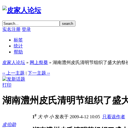
实名注册
登录
标签
统计
帮助
皮家人论坛
»
网上祭奠
» 湖南澧州皮氏清明节组织了盛大的祭
‹‹ 上一主题
|
下一主题 ››
打印
湖南澧州皮氏清明节组织了盛
#
1
大
中
小
发表于 2009-4-12 10:05
只看该作者
皮伯勋