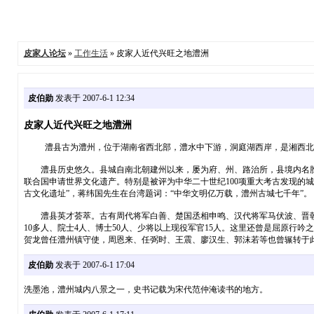
皮家人论坛
»
工作生活
» 皮家人近代兴旺之地澧洲
皮伯勋
发表于 2007-6-1 12:34
皮家人近代兴旺之地澧洲
澧县古为澧州，位于湖南省西北部，澧水中下游，洞庭湖西岸，是湘西北通往鄂
澧县历史悠久。县城自南北朝建州以来，屡为府、州、路治所，县境内名胜古
联合国申请世界文化遗产。特别是被评为中华二十世纪100项重大考古发现的城头
古文化遗址”，蒋纬国先生在台湾题词：“中华文明亿万载，澧州古城七千年”。
澧县英才荟萃。古有周代将军白善、楚国丞相申鸣、汉代将军马伏波、晋朝尚
10多人、院士4人、博士50人、少将以上现役军官15人。这里还曾是屈原
贺龙曾任澧州镇守使，周恩来、任弼时、王震、廖汉生、郭沫若等也曾辗转于
皮伯勋
发表于 2007-6-1 17:04
洗墨池，澧州城内八景之一，史书记载为宋代范仲淹读书的地方。