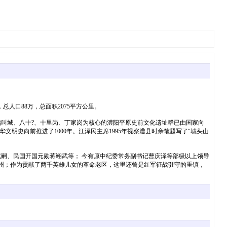
口88万，总面积2075平方公里。
叫城、八十?、十里岗、丁家岗为核心的澧阳平原史前文化遗址群已由国家向
文明史向前推进了1000年。江泽民主席1995年视察澧县时亲笔题写了“城头山
、民国开国元勋蒋翊武等； 今有原中纪委常务副书记曹庆泽等部级以上领导
澧州；作为贡献了两千英雄儿女的革命老区，这里还曾是红军征战驻守的重镇，