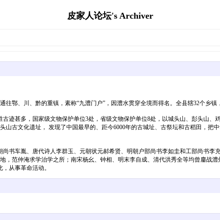
皮家人论坛's Archiver
、川、黔的重镇，素称“九澧门户”，因澧水贯穿全境而得名。全县辖32个乡镇，总人
迹甚多，国家级文物保护单位3处，省级文物保护单位8处，以城头山、彭头山、鸡
山古文化遗址， 发现了中国最早的、距今6000年的古城址、古祭坛和古稻田，把中华
书车胤、唐代诗人李群玉、元朝状元郝希贤、明朝户部尚书李如圭和工部尚书李充嗣
行吟之地，范仲淹求学治学之所；南宋杨幺、钟相、明末李自成、清代洪秀全等均曾鏖战
此，从事革命活动。