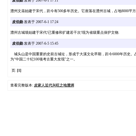
皮伯勋
发表于 2007-6-1 17:11
澧州文庙始建于宋代，距今有500多年历史。它座落在澧州古城，占地8000平
皮伯勋
发表于 2007-6-1 17:24
澧州古城墙始建于宋代!已重修和扩建若干次!现为省级重点保护文物.
皮伯勋
发表于 2007-6-5 15:45
城头山是中国重要的史前古城址，形成于大溪文化早期，距今6000年历史。占地面
为“中国二十纪100项考古重大发现”之一。
页:
[1]
查看完整版本:
皮家人近代兴旺之地澧洲