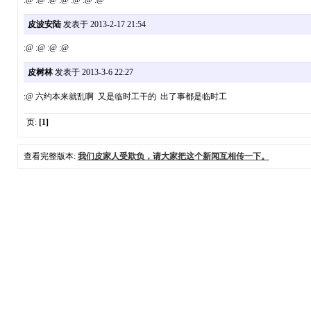
:@ :@ :@ :@ :@ :@ :@
皮波安陆
发表于 2013-2-17 21:54
:@ :@ :@ :@
皮树林
发表于 2013-3-6 22:27
:@ 六约本来就乱啊 又是临时工干的 出了事都是临时工
页:
[1]
查看完整版本:
我们皮家人受欺负，请大家把这个新闻互相传一下。