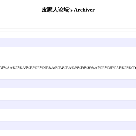
皮家人论坛's Archiver
%A5%E8%BF%AA%E5%A5%B3%E5%9B%A0%E4%BA%89%E6%89%A7%E5%8F%AB%E6%9D%A5%