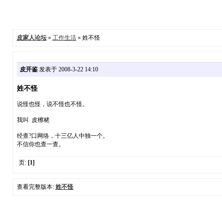
皮家人论坛
»
工作生活
» 姓不怪
皮开鉴
发表于 2008-3-22 14:10
姓不怪
说怪也怪，说不怪也不怪。
我叫 皮檫栳
经查?口网络，十三亿人中独一个。
不信你也查一查。
页:
[1]
查看完整版本:
姓不怪