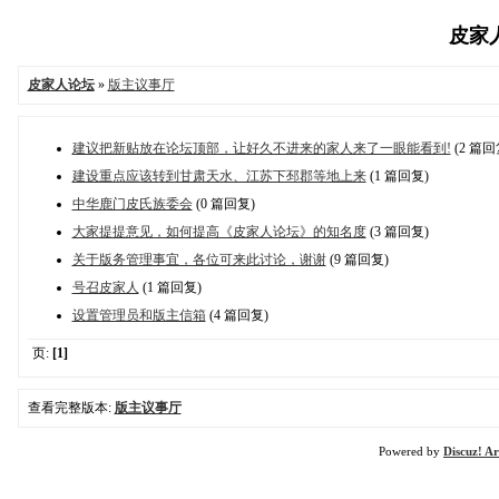
皮家人论
皮家人论坛
»
版主议事厅
建议把新贴放在论坛顶部，让好久不进来的家人来了一眼能看到!
(2 篇回
建设重点应该转到甘肃天水、江苏下邳郡等地上来
(1 篇回复)
中华鹿门皮氏族委会
(0 篇回复)
大家提提意见，如何提高《皮家人论坛》的知名度
(3 篇回复)
关于版务管理事宜，各位可来此讨论，谢谢
(9 篇回复)
号召皮家人
(1 篇回复)
设置管理员和版主信箱
(4 篇回复)
页:
[1]
查看完整版本:
版主议事厅
Powered by
Discuz! Ar